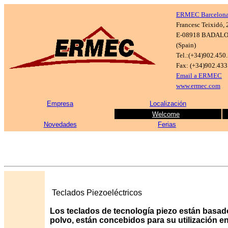
ERMEC Barcelon
Francesc Teixidó, 
E-08918 BADAL
(Spain)
Tel.:(+34)902.450
Fax: (+34)902.433
Email a ERMEC
www.ermec.com
Empresa
Localización
Welcome
Novedades
Ferias
Teclados Piezoeléctricos
Los teclados de tecnología piezo están basados
polvo, están concebidos para su utilización e