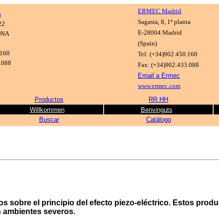
ERMEC Madrid
a
Sagasta, 8, 1ª planta
22
E-28004 Madrid
ONA
(Spain)
.160
Tel: (+34)902.450.160
.088
Fax: (+34)902.433.088
Email a Ermec
www.ermec.com
Productos
R
R.HH
Willkommen
Benvinguts
Buscar
Catálogo
 sobre el principio del efecto piezo-eléctrico. Estos produ
n ambientes severos.