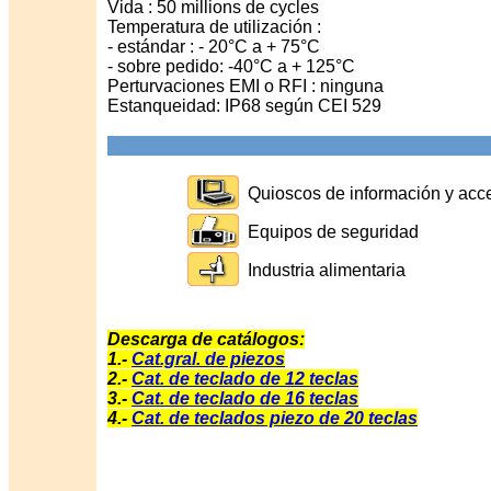
Vida : 50 millions de cycles
Temperatura de utilización :
- estándar : - 20°C a + 75°C
- sobre pedido: -40°C a + 125°C
Perturvaciones EMI o RFI : ninguna
Estanqueidad: IP68 según CEI 529
Quioscos de información y acce
Equipos de seguridad
Industria alimentaria
Descarga de catálogos:
1.-
Cat.gral. de piezos
2.-
Cat. de teclado de 12 teclas
3.-
Cat. de teclado de 16 teclas
4.-
Cat. de teclados piezo de 20 teclas